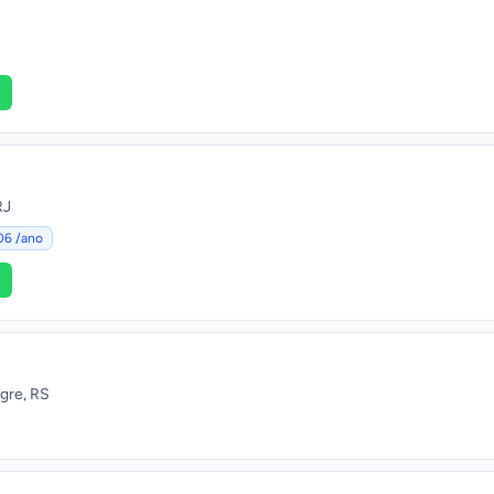
RJ
06 /ano
egre, RS