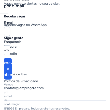
Vagas novas e alertas no seu celular.
por e‑mail
Receba vagas
E‑mail
Receba vagas no WhatsApp
Siga a gente
Frequência
Instagram
LinkedIn
Inscrever
Legal
e
confirmar
Termos de Uso
Política de Privacidade
Vamos
contato@empregara.com
enviar
um
e‑mail
de
confirmação
para
© 2026 Empregara. Todos os direitos reservados.