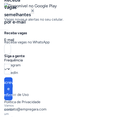
Receba
vagas
✕
semelhantes
Vagas novas e alertas no seu celular.
por e‑mail
Receba vagas
E‑mail
Receba vagas no WhatsApp
Siga a gente
Frequência
Instagram
LinkedIn
Inscrever
Legal
e
confirmar
Termos de Uso
Política de Privacidade
Vamos
contato@empregara.com
enviar
um