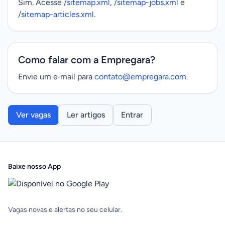
Sim. Acesse
/sitemap.xml
,
/sitemap-jobs.xml
e
/sitemap-articles.xml
.
Como falar com a Empregara?
Envie um e‑mail para
contato@empregara.com
.
Ver vagas
Ler artigos
Entrar
Baixe nosso App
Vagas novas e alertas no seu celular.