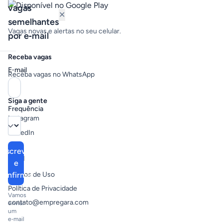
vagas
✕
semelhantes
Vagas novas e alertas no seu celular.
por e‑mail
Receba vagas
E‑mail
Receba vagas no WhatsApp
Siga a gente
Frequência
Instagram
LinkedIn
Inscrever
Legal
e
confirmar
Termos de Uso
Política de Privacidade
Vamos
contato@empregara.com
enviar
um
e‑mail