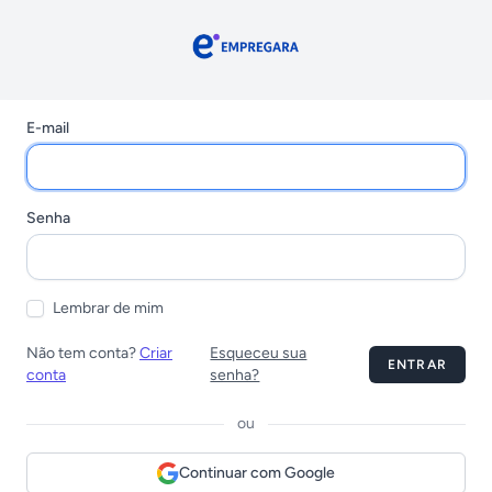
Empregara
E-mail
Senha
Lembrar de mim
Não tem conta?
Criar
Esqueceu sua
ENTRAR
conta
senha?
ou
Continuar com Google