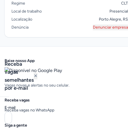
Regime
CLT
Local de trabalho
Presencial
Localização
Porto Alegre, RS
Denúncia
Denunciar empresa
Baixe nosso App
Receba
vagas
✕
semelhantes
Vagas novas e alertas no seu celular.
por e‑mail
Receba vagas
E‑mail
Receba vagas no WhatsApp
Siga a gente