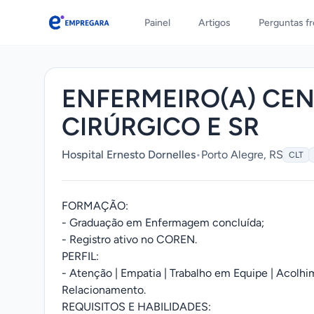
Painel
Artigos
Perguntas f
Empregara
ENFERMEIRO(A) CE
CIRÚRGICO E SR
Hospital Ernesto Dornelles
•
Porto Alegre, RS
CLT
FORMAÇÃO:
- Graduação em Enfermagem concluída;
- Registro ativo no COREN.
PERFIL:
- Atenção | Empatia | Trabalho em Equipe | Acolhi
Relacionamento.
REQUISITOS E HABILIDADES: