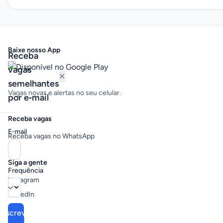
Baixe nosso App
Receba
vagas
✕
semelhantes
Vagas novas e alertas no seu celular.
por e‑mail
Receba vagas
E‑mail
Receba vagas no WhatsApp
Siga a gente
Frequência
Instagram
LinkedIn
Inscrever
Legal