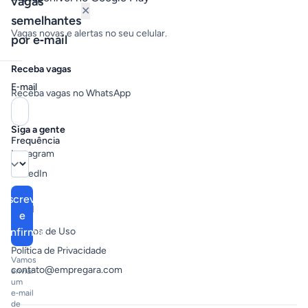
vagas
✕
semelhantes
Vagas novas e alertas no seu celular.
por e‑mail
Receba vagas
E‑mail
Receba vagas no WhatsApp
Siga a gente
Frequência
Instagram
LinkedIn
Inscrever
Legal
e
confirmar
Termos de Uso
Política de Privacidade
Vamos
contato@empregara.com
enviar
um
e‑mail
de