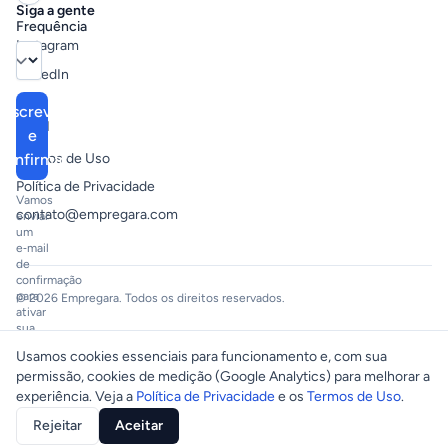
Siga a gente
Frequência
Instagram
LinkedIn
Inscrever
Legal
e
confirmar
Termos de Uso
Política de Privacidade
Vamos
contato@empregara.com
enviar
um
e‑mail
de
confirmação
para
© 2026 Empregara. Todos os direitos reservados.
ativar
sua
inscrição.
Usamos cookies essenciais para funcionamento e, com sua
permissão, cookies de medição (Google Analytics) para melhorar a
experiência. Veja a
Política de Privacidade
e os
Termos de Uso
.
Rejeitar
Aceitar