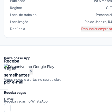
Publicado
há 6 meses
Regime
CLT
Local de trabalho
Presencial
Localização
Rio de Janeiro, RJ
Denúncia
Denunciar empresa
Baixe nosso App
Receba
vagas
✕
semelhantes
Vagas novas e alertas no seu celular.
por e‑mail
Receba vagas
E‑mail
Receba vagas no WhatsApp