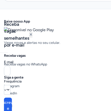
Baixe nosso App
Receba
vagas
✕
semelhantes
Vagas novas e alertas no seu celular.
por e‑mail
Receba vagas
E‑mail
Receba vagas no WhatsApp
Siga a gente
Frequência
Instagram
LinkedIn
Inscrever
Legal
e