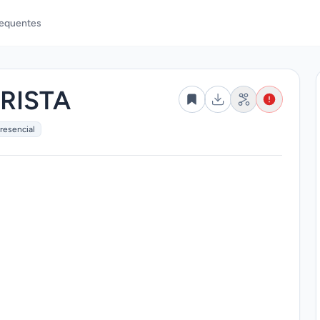
requentes
RISTA
resencial