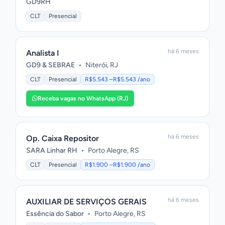
GD9RH
CLT
Presencial
há 6 meses
Analista I
GD9 & SEBRAE
•
Niterói, RJ
CLT
Presencial
R$5.543 –R$5.543 /ano
Receba vagas no WhatsApp (RJ)
há 6 meses
Op. Caixa Repositor
SARA Linhar RH
•
Porto Alegre, RS
CLT
Presencial
R$1.900 –R$1.900 /ano
há 6 meses
AUXILIAR DE SERVIÇOS GERAIS
Essência do Sabor
•
Porto Alegre, RS