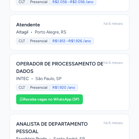
CLT
Presencial
R$2.056 –R$2.056 /ano
há 6 meses
Atendente
Altagil
•
Porto Alegre, RS
CLT
Presencial
R$1.812 –R$1.926 /ano
há 6 meses
OPERADOR DE PROCESSAMENTO DE
DADOS
INTEC
•
São Paulo, SP
CLT
Presencial
R$1.920 /ano
Receba vagas no WhatsApp (SP)
há 6 meses
ANALISTA DE DEPARTAMENTO
PESSOAL
Escritório Prado
•
Santo André, SP