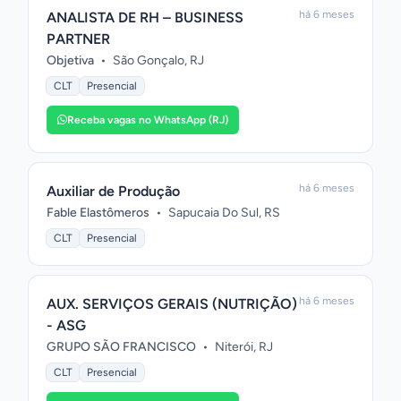
há 6 meses
ANALISTA DE RH – BUSINESS
PARTNER
Objetiva
•
São Gonçalo, RJ
CLT
Presencial
Receba vagas no WhatsApp (RJ)
há 6 meses
Auxiliar de Produção
Fable Elastômeros
•
Sapucaia Do Sul, RS
CLT
Presencial
há 6 meses
AUX. SERVIÇOS GERAIS (NUTRIÇÃO)
- ASG
GRUPO SÃO FRANCISCO
•
Niterói, RJ
CLT
Presencial