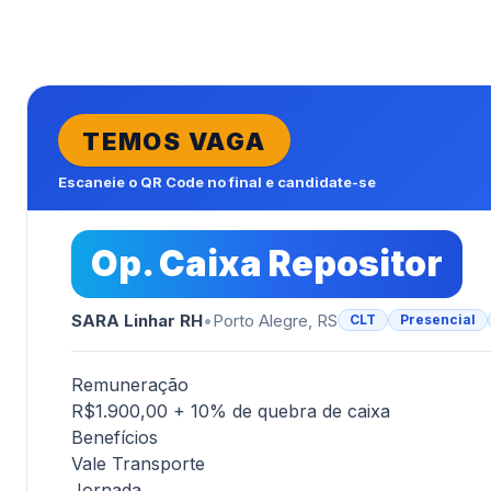
TEMOS VAGA
Escaneie o QR Code no final e candidate-se
Op. Caixa Repositor
SARA Linhar RH
•
Porto Alegre, RS
CLT
Presencial
Remuneração
R$1.900,00 + 10% de quebra de caixa
Benefícios
Vale Transporte
Jornada